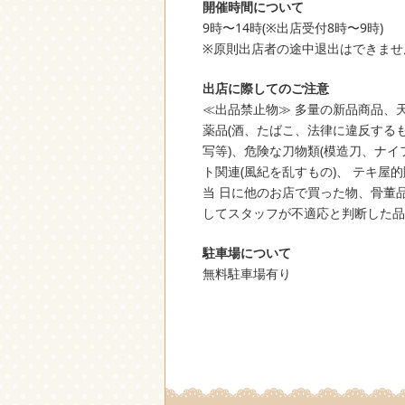
開催時間について
9時〜14時(※出店受付8時〜9時)
※原則出店者の途中退出はできませ
出店に際してのご注意
≪出品禁止物≫ 多量の新品商品、
薬品(酒、たばこ、法律に違反する
写等)、危険な刀物類(模造刀、ナ
ト関連(風紀を乱すもの)、 テキ
当 日に他のお店で買った物、骨董
してスタッフが不適応と判断した品
駐車場について
無料駐車場有り