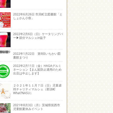
2022年6月26日 市貝町立図書館「と
しょかん小祭」
2022年2月6日（日）ケータリングバ
ー▶節分マルシェin益子
2022年1月22日 第9回いちかい図
書館まつり
2022年2月11日（金）HAGAグルミ
ネーション【まん延防止適用のため
出店は中止します】
２０２１年１１月７日（日）児童虐
待チャリティマルシェ（那須町
What?NASU）
2021年8月3日（月）茨城県筑西市
児童館夏休みイベント