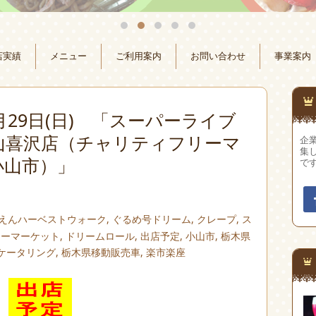
店実績
メニュー
ご利用案内
お問い合わせ
事業案内
0月29日(日) 「スーパーライブ
山喜沢店（チャリティフリーマ
企
集
小山市）」
で
えんハーベストウォーク
,
ぐるめ号ドリーム
,
クレープ
,
ス
リーマーケット
,
ドリームロール
,
出店予定
,
小山市
,
栃木県
ケータリング
,
栃木県移動販売車
,
楽市楽座