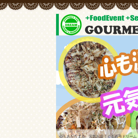
心もあたたまる、元気お店！ぐるめ号ドリーム
常にオリジナルメニューの開発をしています♪