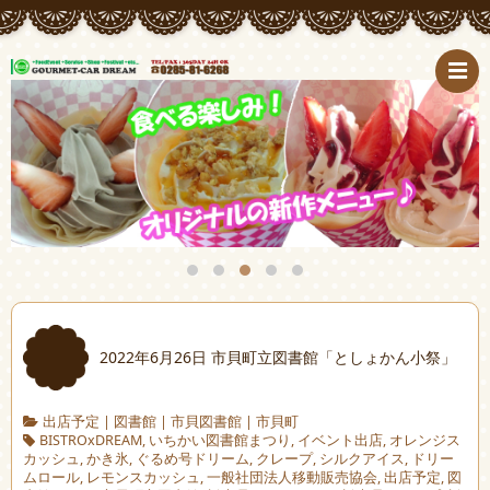
2022年6月26日 市貝町立図書館「としょかん小祭」
出店予定
|
図書館
|
市貝図書館
|
市貝町
BISTROxDREAM
,
いちかい図書館まつり
,
イベント出店
,
オレンジス
カッシュ
,
かき氷
,
ぐるめ号ドリーム
,
クレープ
,
シルクアイス
,
ドリー
ムロール
,
レモンスカッシュ
,
一般社団法人移動販売協会
,
出店予定
,
図