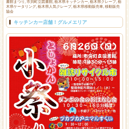
書館まつり
,
市貝町立図書館
,
栃木県キッチンカー
,
栃木県クレープ
,
栃
木県ケータリング
,
栃木県人気クレープ
,
栃木県移動販売車
,
移動販売
協会
キッチンカー店舗！グルメエリア