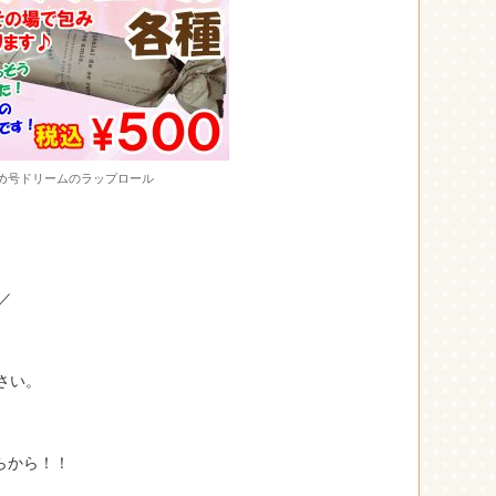
め号ドリームのラップロール
、
／
さい。
から！！