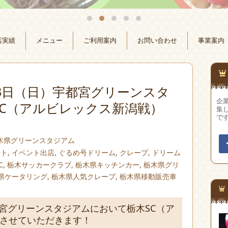
店実績
メニュー
ご利用案内
お問い合わせ
事業案内
1月3日（日）宇都宮グリーンスタ
企
SC（アルビレックス新潟戦）
集
で
木県グリーンスタジアム
ント
,
イベント出店
,
ぐるめ号ドリーム
,
クレープ
,
ドリーム
C
,
栃木サッカークラブ
,
栃木県キッチンカー
,
栃木県グリ
県ケータリング
,
栃木県人気クレープ
,
栃木県移動販売車
宇都宮グリーンスタジアムにおいて栃木SC（ア
させていただきます！