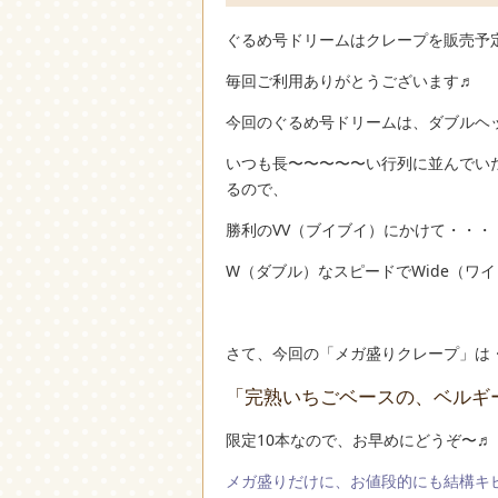
ぐるめ号ドリームはクレープを販売予
毎回ご利用ありがとうございます♬
今回のぐるめ号ドリームは、ダブルヘ
いつも長〜〜〜〜〜い行列に並んでい
るので、
勝利のVV（ブイブイ）にかけて・・・
W（ダブル）なスピードでWide（ワ
さて、今回の「メガ盛りクレープ」は
「完熟いちごベースの、ベルギ
限定10本なので、お早めにどうぞ〜♬
メガ盛りだけに、お値段的にも結構キビシ