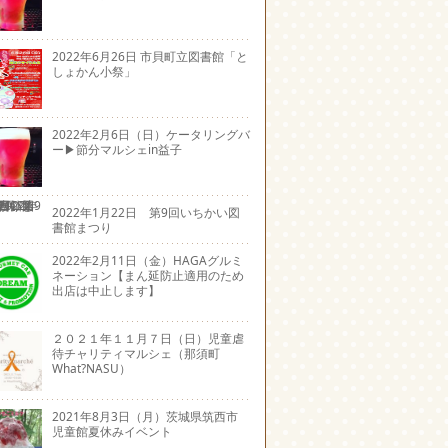
2022年6月26日 市貝町立図書館「と
しょかん小祭」
2022年2月6日（日）ケータリングバ
ー▶節分マルシェin益子
2022年1月22日 第9回いちかい図
書館まつり
2022年2月11日（金）HAGAグルミ
ネーション【まん延防止適用のため
出店は中止します】
２０２１年１１月７日（日）児童虐
待チャリティマルシェ（那須町
What?NASU）
2021年8月3日（月）茨城県筑西市
児童館夏休みイベント