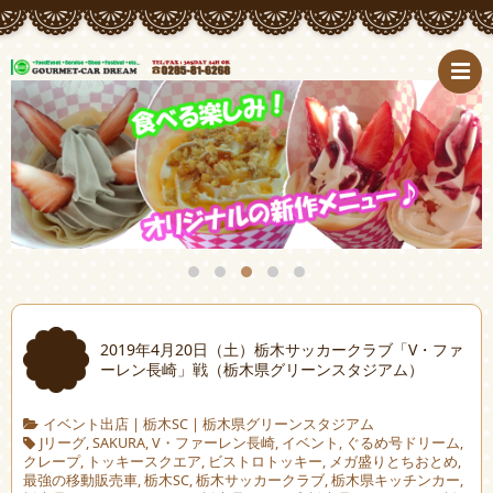
2019年4月20日（土）栃木サッカークラブ「V・ファ
ーレン長崎」戦（栃木県グリーンスタジアム）
イベント出店
|
栃木SC
|
栃木県グリーンスタジアム
Jリーグ
,
SAKURA
,
V・ファーレン長崎
,
イベント
,
ぐるめ号ドリーム
,
クレープ
,
トッキースクエア
,
ビストロトッキー
,
メガ盛りとちおとめ
,
最強の移動販売車
,
栃木SC
,
栃木サッカークラブ
,
栃木県キッチンカー
,