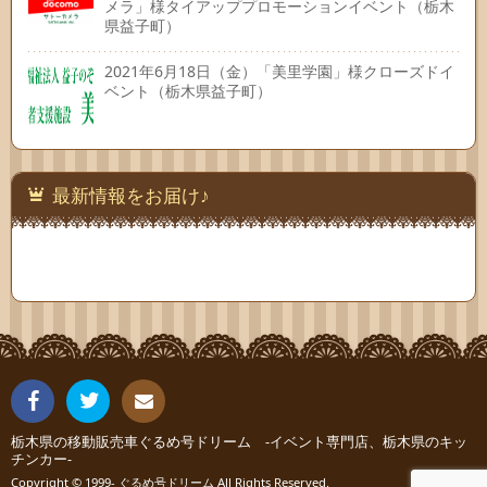
メラ」様タイアッププロモーションイベント（栃木
県益子町）
2021年6月18日（金）「美里学園」様クローズドイ
ベント（栃木県益子町）
最新情報をお届け♪
Fac
Twit
栃木県の移動販売車ぐるめ号ドリーム -イベント専門店、栃木県のキッ
連絡
チンカー-
Copyright © 1999- ぐるめ号ドリーム All Rights Reserved.