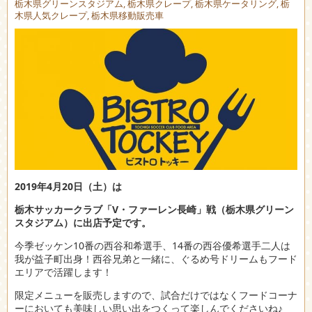
栃木県グリーンスタジアム
,
栃木県クレープ
,
栃木県ケータリング
,
栃
木県人気クレープ
,
栃木県移動販売車
2019年4月20日（土
）は
栃木サッカークラブ「V・ファーレン長崎」戦（栃木県グリーン
スタジアム）に出店予定です。
今季ゼッケン10番の西谷和希選手、14番の西谷優希選手二人は
我が益子町出身！西谷兄弟と一緒に、ぐるめ号ドリームもフード
エリアで活躍します！
限定メニューを販売しますので、試合だけではなくフードコーナ
ーにおいても美味しい思い出をつくって楽しんでくださいね♪