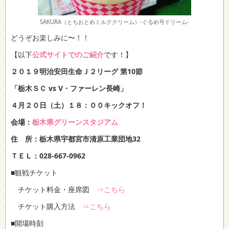
SAKURA（とちおとめミルククリーム）-ぐるめ号ドリーム-
どうぞお楽しみに〜！！
【以下
公式サイトでのご紹介
です！】
２０１９明治安田生命Ｊ２リーグ 第10
節
「栃木ＳＣ vs V・ファーレン長崎」
４月２０日（土）１８：００キックオフ！
会場：
栃木県グリーンスタジアム
住 所：栃木県宇都宮市清原工業団地32
ＴＥＬ：028-667-0962
■観戦チケット
チケット料金・座席図
⇒こちら
チケット購入方法
⇒こちら
■開場時刻