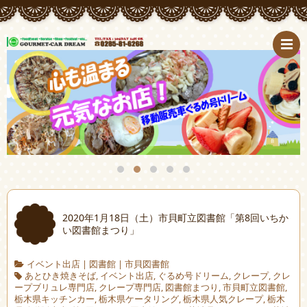
2020年1月18日（土）市貝町立図書館「第8回いちか
い図書館まつり」
イベント出店
|
図書館
|
市貝図書館
あとひき焼きそば
,
イベント出店
,
ぐるめ号ドリーム
,
クレープ
,
クレ
ープブリュレ専門店
,
クレープ専門店
,
図書館まつり
,
市貝町立図書館
,
栃木県キッチンカー
,
栃木県ケータリング
,
栃木県人気クレープ
,
栃木