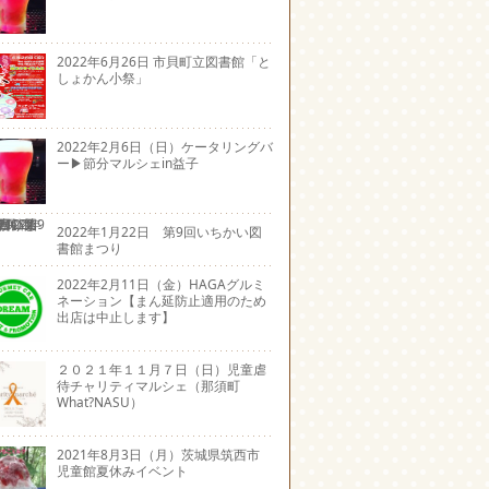
2022年6月26日 市貝町立図書館「と
しょかん小祭」
2022年2月6日（日）ケータリングバ
ー▶節分マルシェin益子
2022年1月22日 第9回いちかい図
書館まつり
2022年2月11日（金）HAGAグルミ
ネーション【まん延防止適用のため
出店は中止します】
２０２１年１１月７日（日）児童虐
待チャリティマルシェ（那須町
What?NASU）
2021年8月3日（月）茨城県筑西市
児童館夏休みイベント