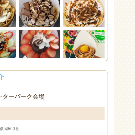
介
インターパーク会場
磯岡600番