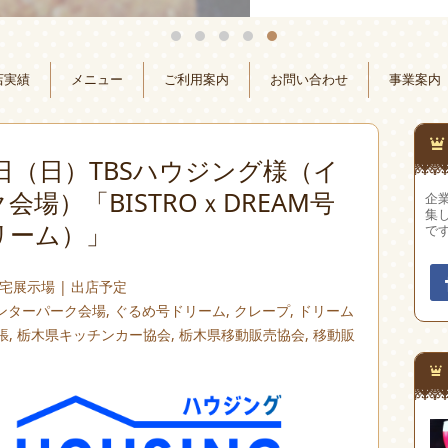
店実績
メニュー
ご利用案内
お問い合わせ
事業案内
月2日（日）TBSハウジング様（イ
会場）「BISTROｘDREAM号
企
集
リーム）」
で
宅展示場
|
出店予定
インターパーク会場
,
ぐるめ号ドリーム
,
クレープ
,
ドリーム
張
,
栃木県キッチンカー協会
,
栃木県移動販売協会
,
移動販