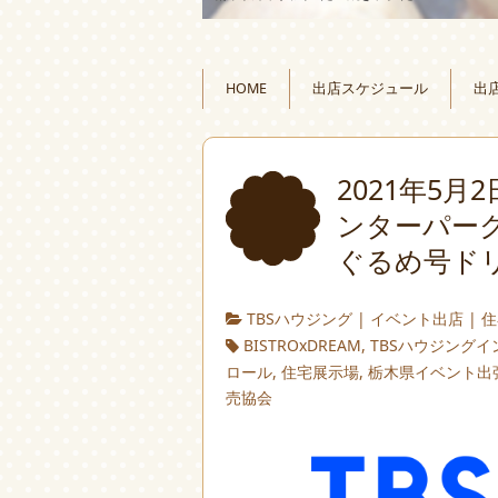
HOME
出店スケジュール
出
2021年5
ンターパーク
ぐるめ号ド
TBSハウジング
|
イベント出店
|
住
BISTROxDREAM
,
TBSハウジング
ロール
,
住宅展示場
,
栃木県イベント出
売協会