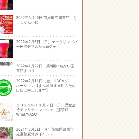
2022年6月26日 市貝町立図書館「と
しょかん小祭」
2022年2月6日（日）ケータリングバ
ー▶節分マルシェin益子
2022年1月22日 第9回いちかい図
書館まつり
2022年2月11日（金）HAGAグルミ
ネーション【まん延防止適用のため
出店は中止します】
２０２１年１１月７日（日）児童虐
待チャリティマルシェ（那須町
What?NASU）
2021年8月3日（月）茨城県筑西市
児童館夏休みイベント