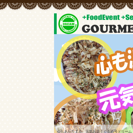
心もあたたまる、元気お店！ぐるめ号ドリーム
常にオリジナルメニューの開発をしています♪