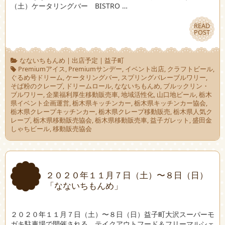
（土）ケータリングバー BISTRO …
READ
READ
POST
POST
なないちもんめ
|
出店予定
|
益子町
Premiumアイス
,
Premiumサンデー
,
イベント出店
,
クラフトビール
,
ぐるめ号ドリーム
,
ケータリングバー
,
スプリングバレーブルワリー
,
そば粉のクレープ
,
ドリームロール
,
なないちもんめ
,
ブルックリン・
ブルワリー
,
企業福利厚生移動販売車
,
地域活性化
,
山口地ビール
,
栃木
県イベント企画運営
,
栃木県キッチンカー
,
栃木県キッチンカー協会
,
栃木県クレープキッチンカー
,
栃木県クレープ移動販売
,
栃木県人気ク
レープ
,
栃木県移動販売協会
,
栃木県移動販売車
,
益子ガレット
,
盛田金
しゃちビール
,
移動販売協会
２０２０年１１月７日（土）〜８日（日）
「なないちもんめ」
２０２０年１１月７日（土）〜８日（日）益子町大沢スーパーモ
ガキ駐車場で開催される、テイクアウトフード＆フリーマルシェ