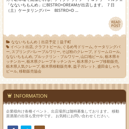
「なないちもんめ」にBISTRO×DREAMが出店します。 ７日
（土）ケータリングバー BISTRO×D …
READ
READ
POST
POST
なないちもんめ
|
出店予定
|
益子町
イベント出店
,
クラフトビール
,
ぐるめ号ドリーム
,
ケータリングバ
ー
,
スプリングバレーブルワリー
,
そば粉のクレープ
,
ドリームロール
,
なないちもんめ
,
ブルックリン・ブルワリー
,
山口地ビール
,
栃木県キ
ッチンカー
,
栃木県クレープキッチンカー
,
栃木県クレープ移動販売
,
栃木県人気クレープ
,
栃木県移動販売車
,
益子ガレット
,
盛田金しゃち
ビール
,
移動販売協会
INFORMATION
企業様向け各種イベント、出店場所は随時募集しております。 移動
居酒屋の出張も受付中です。 お気軽にお問い合わせください。