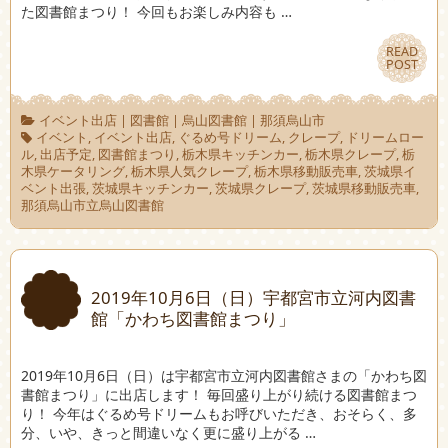
た図書館まつり！ 今回もお楽しみ内容も …
READ
READ
POST
POST
イベント出店
|
図書館
|
烏山図書館
|
那須烏山市
イベント
,
イベント出店
,
ぐるめ号ドリーム
,
クレープ
,
ドリームロー
ル
,
出店予定
,
図書館まつり
,
栃木県キッチンカー
,
栃木県クレープ
,
栃
木県ケータリング
,
栃木県人気クレープ
,
栃木県移動販売車
,
茨城県イ
ベント出張
,
茨城県キッチンカー
,
茨城県クレープ
,
茨城県移動販売車
,
那須烏山市立烏山図書館
2019年10月6日（日）宇都宮市立河内図書
館「かわち図書館まつり」
2019年10月6日（日）は宇都宮市立河内図書館さまの「かわち図
書館まつり」に出店します！ 毎回盛り上がり続ける図書館まつ
り！ 今年はぐるめ号ドリームもお呼びいただき、おそらく、多
分、いや、きっと間違いなく更に盛り上がる …