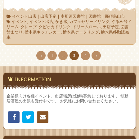
イベント出店
|
出店予定
|
南那須図書館
|
図書館
|
那須烏山市
イベント
,
イベント出店
,
かき氷
,
カフェゼリードリンク
,
ぐるめ号ド
リーム
,
クレープ
,
タピオカドリンク
,
ドリームロール
,
出店予定
,
図書
館まつり
,
栃木県キッチンカー
,
栃木県ケータリング
,
栃木県移動販売
車
‹
1
…
3
4
›
INFORMATION
企業様向け各種イベント、出店場所は随時募集しております。 移動
居酒屋の出張も受付中です。 お気軽にお問い合わせください。
Facebook
Twitter
連絡