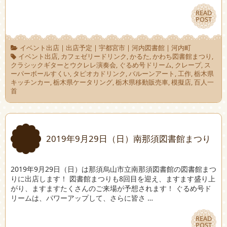
READ
READ
POST
POST
イベント出店
|
出店予定
|
宇都宮市
|
河内図書館
|
河内町
イベント出店
,
カフェゼリードリンク
,
かるた
,
かわち図書館まつり
,
クラシックギターとウクレレ演奏会
,
ぐるめ号ドリーム
,
クレープ
,
ス
ーパーボールすくい
,
タピオカドリンク
,
バルーンアート
,
工作
,
栃木県
キッチンカー
,
栃木県ケータリング
,
栃木県移動販売車
,
模擬店
,
百人一
首
2019年9月29日（日）南那須図書館まつり
2019年9月29日（日）は那須烏山市立南那須図書館の図書館まつ
りに出店します！ 図書館まつりも8回目を迎え、ますます盛り上
がり、ますますたくさんのご来場が予想されます！ ぐるめ号ド
リームは、パワーアップして、さらに皆さ …
READ
READ
POST
POST