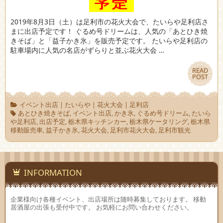
2019年8月3日（土）は足利市の花火大会で、たいらや足利店さ
まに出店予定です！ ぐるめ号ドリームは、人気の「あとひき焼
きそば」と「益子かき氷」を販売予定です。 たいらや足利店の
駐車場内に人気の名店がずらりと並ぶ花火大会 …
READ
READ
POST
POST
イベント出店
|
たいらや
|
花火大会
|
足利店
あとひき焼きそば
,
イベント出店
,
かき氷
,
ぐるめ号ドリーム
,
たいら
や足利店
,
出店予定
,
栃木県キッチンカー
,
栃木県ケータリング
,
栃木県
移動販売車
,
益子かき氷
,
花火大会
,
足利市花火大会
,
足利市観光
INFORMATION
企業様向け各種イベント、出店場所は随時募集しております。 移動
居酒屋の出張も受付中です。 お気軽にお問い合わせください。