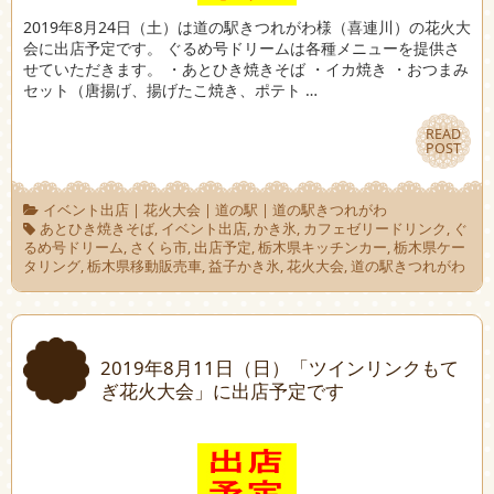
2019年8月24日（土）は道の駅きつれがわ様（喜連川）の花火大
会に出店予定です。 ぐるめ号ドリームは各種メニューを提供さ
せていただきます。 ・あとひき焼きそば ・イカ焼き ・おつまみ
セット（唐揚げ、揚げたこ焼き、ポテト …
READ
READ
POST
POST
イベント出店
|
花火大会
|
道の駅
|
道の駅きつれがわ
あとひき焼きそば
,
イベント出店
,
かき氷
,
カフェゼリードリンク
,
ぐ
るめ号ドリーム
,
さくら市
,
出店予定
,
栃木県キッチンカー
,
栃木県ケー
タリング
,
栃木県移動販売車
,
益子かき氷
,
花火大会
,
道の駅きつれがわ
2019年8月11日（日）「ツインリンクもて
ぎ花火大会」に出店予定です