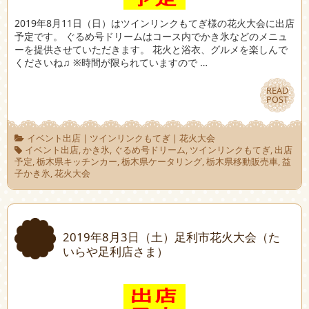
2019年8月11日（日）はツインリンクもてぎ様の花火大会に出店
予定です。 ぐるめ号ドリームはコース内でかき氷などのメニュ
ーを提供させていただきます。 花火と浴衣、グルメを楽しんで
くださいね♫ ※時間が限られていますので …
READ
READ
POST
POST
イベント出店
|
ツインリンクもてぎ
|
花火大会
イベント出店
,
かき氷
,
ぐるめ号ドリーム
,
ツインリンクもてぎ
,
出店
予定
,
栃木県キッチンカー
,
栃木県ケータリング
,
栃木県移動販売車
,
益
子かき氷
,
花火大会
2019年8月3日（土）足利市花火大会（た
いらや足利店さま）