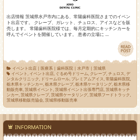
出店情報 茨城県水戸市内にある、常陽歯科医院さまでのイベン
ト出店です。 クレープ、ガレット、チュロス、アイスなどを販
売します。 常陽歯科医院様では、毎月定期的にキッチンカーを
呼んでイベントを開催しています。 患者の立場に …
READ
READ
POST
POST
イベント出店
|
医療系
|
歯科医院
|
水戸市
|
茨城県
イベント
,
イベント出店
,
ぐるめ号ドリーム
,
クレープ
,
チュロス
,
デ
ンタルクリニック
,
ドリームロール
,
プレミアムアイス
,
常陽歯科医院
,
栃木県キッチンカー
,
栃木県クレープ
,
栃木県ケータリング
,
栃木県移
動販売車
,
茨城県イベント
,
茨城県イベント出張専門店
,
茨城県キッチ
ンカー
,
茨城県クレープ
,
茨城県ケータリング
,
茨城県フードトラック
,
茨城県移動販売協会
,
茨城県移動販売車
INFORMATION