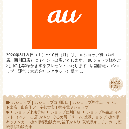
2020年8月８日（土）〜10日（月）は、auショップ様（駒生
店、西川田店）にイベント出店いたします。 auショップ様をご
利用のお客様かき氷をプレゼントいたします♪ 店舗情報 auショ
ップ（運営：株式会社シグネット）様オ …
READ
READ
POST
POST
auショップ
|
auショップ西川田店
|
auショップ駒生店
|
イベン
ト出店
|
出店予定
|
宇都宮市
|
携帯電話ショップ
auショップ来店予約
,
auショップ西川田店
,
auショップ駒生店
,
イベ
ント
,
イベント出店
,
かき氷
,
ぐるめ号ドリーム
,
携帯ショップ
,
栃木県
キッチンカー
,
栃木県移動販売車
,
益子かき氷
,
茨城県キッチンカー
,
茨
城県移動販売車