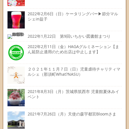
2022年2月6日（日）ケータリングバー▶節分マル
シェin益子
2022年1月22日 第9回いちかい図書館まつり
2022年2月11日（金）HAGAグルミネーション【ま
ん延防止適用のため出店は中止します】
２０２１年１１月７日（日）児童虐待チャリティマ
ルシェ（那須町What?NASU）
2021年8月3日（月）茨城県筑西市 児童館夏休みイ
ベント
2021年7月26日（月）天使の森宇都宮Bloomさま