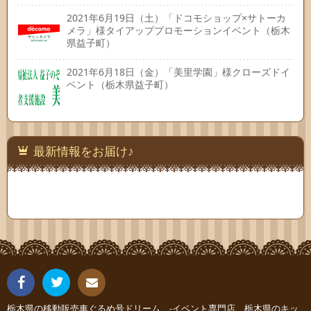
2021年6月19日（土）「ドコモショップ×サトーカ
メラ」様タイアッププロモーションイベント（栃木
県益子町）
2021年6月18日（金）「美里学園」様クローズドイ
ベント（栃木県益子町）
最新情報をお届け♪
Fac
Twit
栃木県の移動販売車ぐるめ号ドリーム -イベント専門店、栃木県のキッ
連絡