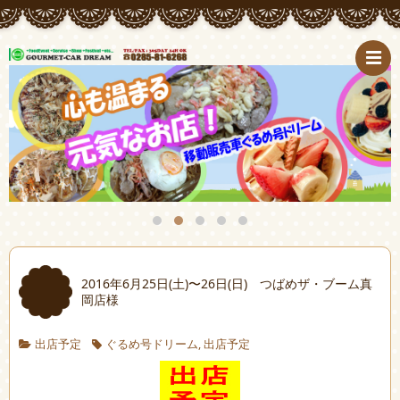
2016年6月25日(土)〜26日(日) つばめザ・ブーム真
岡店様
出店予定
ぐるめ号ドリーム
,
出店予定