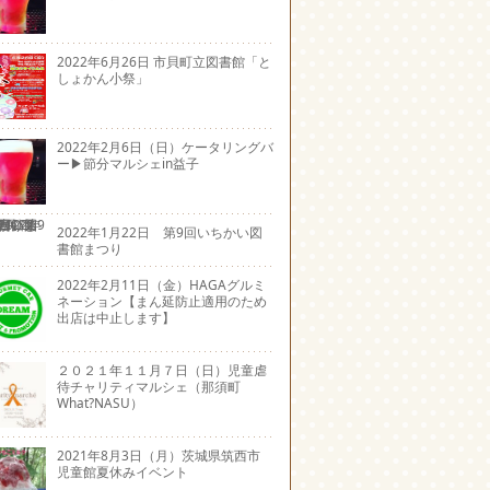
2022年6月26日 市貝町立図書館「と
しょかん小祭」
2022年2月6日（日）ケータリングバ
ー▶節分マルシェin益子
2022年1月22日 第9回いちかい図
書館まつり
2022年2月11日（金）HAGAグルミ
ネーション【まん延防止適用のため
出店は中止します】
２０２１年１１月７日（日）児童虐
待チャリティマルシェ（那須町
What?NASU）
2021年8月3日（月）茨城県筑西市
児童館夏休みイベント