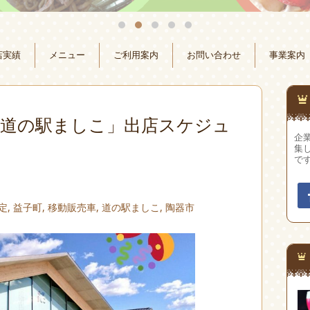
店実績
メニュー
ご利用案内
お問い合わせ
事業案内
月「道の駅ましこ」出店スケジュ
企
集
で
定
,
益子町
,
移動販売車
,
道の駅ましこ
,
陶器市