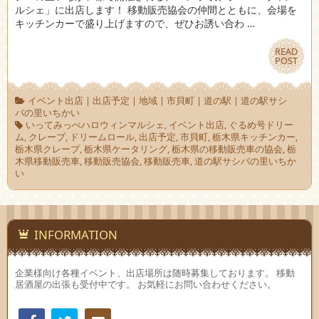
ルシェ」に出店します！ 移動販売協会の仲間とともに、会場を
キッチンカーで盛り上げますので、ぜひお誘い合わ …
READ
READ
POST
POST
イベント出店
|
出店予定
|
地域
|
市貝町
|
道の駅
|
道の駅サシ
バの里いちかい
いってみっぺハロウィンマルシェ
,
イベント出店
,
ぐるめ号ドリー
ム
,
クレープ
,
ドリームロール
,
出店予定
,
市貝町
,
栃木県キッチンカー
,
栃木県クレープ
,
栃木県ケータリング
,
栃木県の移動販売車の協会
,
栃
木県移動販売車
,
移動販売協会
,
移動販売車
,
道の駅サシバの里いちか
い
INFORMATION
企業様向け各種イベント、出店場所は随時募集しております。 移動
居酒屋の出張も受付中です。 お気軽にお問い合わせください。