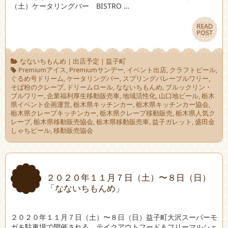
（土）ケータリングバー BISTRO …
READ
READ
POST
POST
なないちもんめ
|
出店予定
|
益子町
Premiumアイス
,
Premiumサンデー
,
イベント出店
,
クラフトビール
,
ぐるめ号ドリーム
,
ケータリングバー
,
スプリングバレーブルワリー
,
そば粉のクレープ
,
ドリームロール
,
なないちもんめ
,
ブルックリン・
ブルワリー
,
企業福利厚生移動販売車
,
地域活性化
,
山口地ビール
,
栃木
県イベント企画運営
,
栃木県キッチンカー
,
栃木県キッチンカー協会
,
栃木県クレープキッチンカー
,
栃木県クレープ移動販売
,
栃木県人気ク
レープ
,
栃木県移動販売協会
,
栃木県移動販売車
,
益子ガレット
,
盛田金
しゃちビール
,
移動販売協会
２０２０年１１月７日（土）〜８日（日）
「なないちもんめ」
２０２０年１１月７日（土）〜８日（日）益子町大沢スーパーモ
ガキ駐車場で開催される、テイクアウトフード＆フリーマルシェ