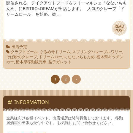
開催される、テイクアウトフード＆フリーマルシェ「なないちも
んめ」にBISTRO×DREAMが出店します。 人気のクレープ「ド
リームロール」を始め、益 …
READ
READ
POST
POST
出店予定
クラフトビール
,
ぐるめ号ドリーム
,
スプリングバレーブルワリー
,
そば粉のクレープ
,
ドリームロール
,
なないちもんめ
,
栃木県キッチン
カー
,
栃木県移動販売車
,
益子ガレット
1
2
›
INFORMATION
企業様向け各種イベント、出店場所は随時募集しております。 移動
居酒屋の出張も受付中です。 お気軽にお問い合わせください。