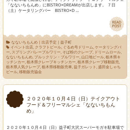
「なないちもんめ」にBISTRO×DREAMが出店します。 ７日
（土）ケータリングバー BISTRO×D …
READ
READ
POST
POST
なないちもんめ
|
出店予定
|
益子町
イベント出店
,
クラフトビール
,
ぐるめ号ドリーム
,
ケータリングバ
ー
,
スプリングバレーブルワリー
,
そば粉のクレープ
,
ドリームロール
,
なないちもんめ
,
ブルックリン・ブルワリー
,
山口地ビール
,
栃木県キ
ッチンカー
,
栃木県クレープキッチンカー
,
栃木県クレープ移動販売
,
栃木県人気クレープ
,
栃木県移動販売車
,
益子ガレット
,
盛田金しゃち
ビール
,
移動販売協会
２０２０年１０月４日（日）テイクアウト
フード＆フリーマルシェ「なないちもん
め」
２０２０年１０月４日（日）益子町大沢スーパーモガキ駐車場で