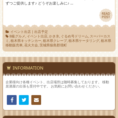
ずつご提供します♪ どうぞお楽しみに♪ …
READ
READ
POST
POST
イベント出店
|
出店予定
B級グルメ
,
イベント出店
,
かき氷
,
ぐるめ号ドリーム
,
スーパーカス
ミ
,
栃木県キッチンカー
,
栃木県クレープ
,
栃木県ケータリング
,
栃木県
移動販売車
,
花火大会
,
茨城県猿島郡境町
INFORMATION
企業様向け各種イベント、出店場所は随時募集しております。 移動
居酒屋の出張も受付中です。 お気軽にお問い合わせください。
Facebook
Twitter
連絡