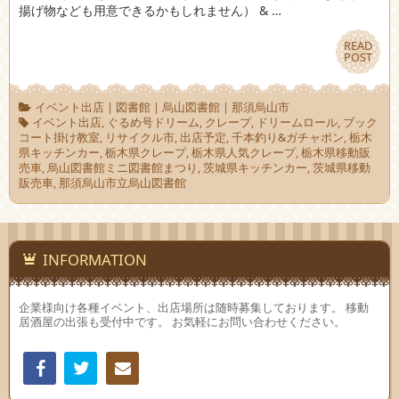
揚げ物なども用意できるかもしれません） & …
READ
READ
POST
POST
イベント出店
|
図書館
|
烏山図書館
|
那須烏山市
イベント出店
,
ぐるめ号ドリーム
,
クレープ
,
ドリームロール
,
ブック
コート掛け教室
,
リサイクル市
,
出店予定
,
千本釣り&ガチャポン
,
栃木
県キッチンカー
,
栃木県クレープ
,
栃木県人気クレープ
,
栃木県移動販
売車
,
烏山図書館ミニ図書館まつり
,
茨城県キッチンカー
,
茨城県移動
販売車
,
那須烏山市立烏山図書館
INFORMATION
企業様向け各種イベント、出店場所は随時募集しております。 移動
居酒屋の出張も受付中です。 お気軽にお問い合わせください。
Facebook
Twitter