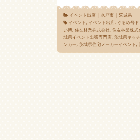
イベント出店
|
水戸市
|
茨城県
イベント
,
イベント出店
,
ぐるめ号ド
い博
,
住友林業株式会社
,
住友林業株式
城県イベント出張専門店
,
茨城県キッ
ンカー
,
茨城県住宅メーカーイベント
,