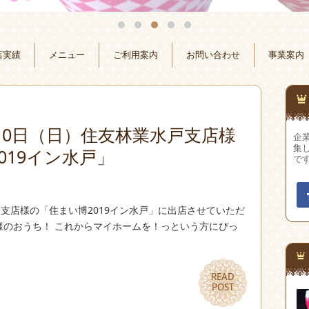
店実績
メニュー
ご利用案内
お問い合わせ
事業案内
1月10日（日）住友林業水戸支店様
企
集
019イン水戸」
で
水戸支店様の「住まい博2019イン水戸」に出店させていただ
様のおうち！ これからマイホームを！っという方にぴっ
READ
READ
POST
POST