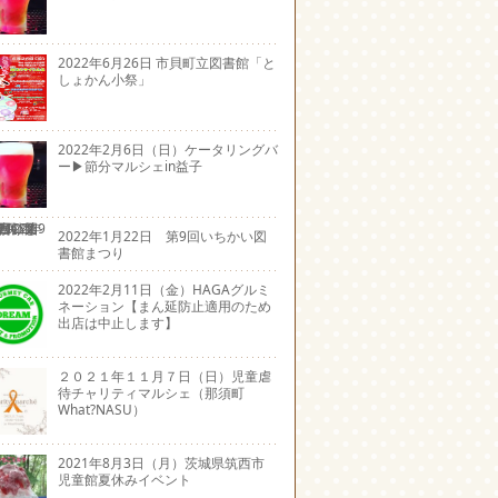
2022年6月26日 市貝町立図書館「と
しょかん小祭」
2022年2月6日（日）ケータリングバ
ー▶節分マルシェin益子
2022年1月22日 第9回いちかい図
書館まつり
2022年2月11日（金）HAGAグルミ
ネーション【まん延防止適用のため
出店は中止します】
２０２１年１１月７日（日）児童虐
待チャリティマルシェ（那須町
What?NASU）
2021年8月3日（月）茨城県筑西市
児童館夏休みイベント