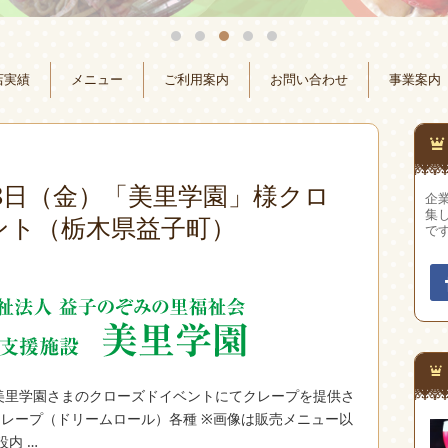
店実績
メニュー
ご利用案内
お問い合わせ
事業案内
月18日（金）「美里学園」様クロ
企
集
ント（栃木県益子町）
で
 美里学園さまのクローズドイベントにてクレープを提供さ
クレープ（ドリームロール）各種 ※画像は販売メニュー以
内 …