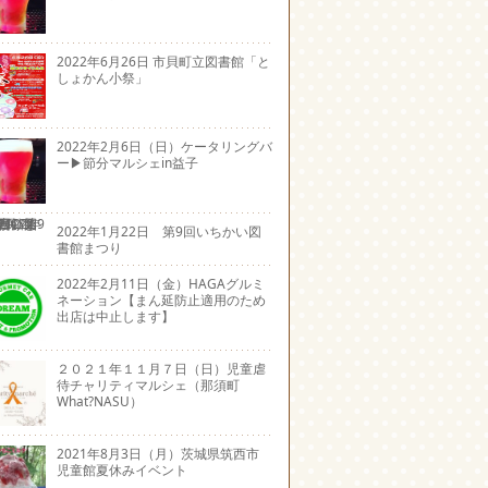
2022年6月26日 市貝町立図書館「と
しょかん小祭」
2022年2月6日（日）ケータリングバ
ー▶節分マルシェin益子
2022年1月22日 第9回いちかい図
書館まつり
2022年2月11日（金）HAGAグルミ
ネーション【まん延防止適用のため
出店は中止します】
２０２１年１１月７日（日）児童虐
待チャリティマルシェ（那須町
What?NASU）
2021年8月3日（月）茨城県筑西市
児童館夏休みイベント