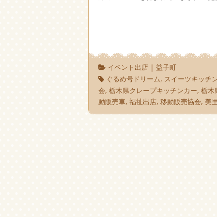
イベント出店
|
益子町
ぐるめ号ドリーム
,
スイーツキッチ
会
,
栃木県クレープキッチンカー
,
栃木
動販売車
,
福祉出店
,
移動販売協会
,
美