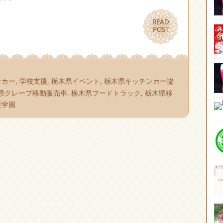
READ
READ
POST
POST
ンカー
,
学校支援
,
栃木県イベント
,
栃木県キッチンカー協
県クレープ移動販売車
,
栃木県フードトラック
,
栃木県移
里学園