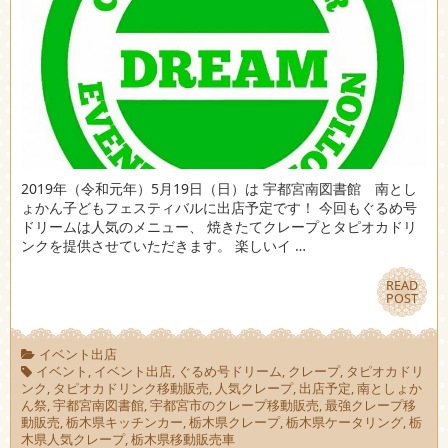
2019年（令和元年）5月19日（日）は 宇都宮南図書館 南とし
ょかん子どもフェスティバルに出店予定です！ 今回もぐるめ号
ドリームは人気のメニュー、 焼きたてクレープとタピオカドリ
ンクを提供させていただきます。 楽しいイ …
READ
READ
POST
POST
イベント出店
イベント
,
イベント出店
,
ぐるめ号ドリーム
,
クレープ
,
タピオカドリ
ンク
,
タピオカドリンク移動販売
,
人気クレープ
,
出店予定
,
南としょか
ん祭
,
宇都宮南図書館
,
宇都宮市のクレープ移動販売
,
最強クレープ移
動販売
,
栃木県キッチンカー
,
栃木県クレープ
,
栃木県ケータリング
,
栃
木県人気クレープ
,
栃木県移動販売車