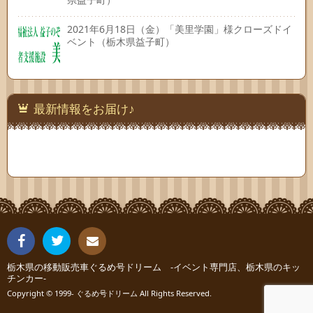
2021年6月18日（金）「美里学園」様クローズドイ
ベント（栃木県益子町）
最新情報をお届け♪
Fac
Twit
栃木県の移動販売車ぐるめ号ドリーム -イベント専門店、栃木県のキッ
連絡
チンカー-
ebo
ter
Copyright © 1999- ぐるめ号ドリーム All Rights Reserved.
先