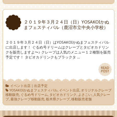
２０１９年３月２４日（日）YOSAKOIかぬ
まフェスティバル（鹿沼市立中央小学校）
２０１９年３月２４日（日）はYOSAKOIかぬまフェスティバル
に出店します！ ぐるめ号ドリームはクレープとタピオカドリン
クを販売しますよ〜♪ クレープは人気のメニュー１２種類を販売
予定です！ タピオカドリンクもブラックタ …
READ
READ
POST
POST
イベント出店
|
出店予定
YOSAKOIかぬまフェスティバル
,
イベント出店
,
オリジナルクレープ
移動販売
,
ぐるめ号ドリーム
,
タピオカドリンク
,
よさこい
,
人気クレー
プ
,
最強クレープ移動販売
,
栃木県クレープ
,
移動販売老舗