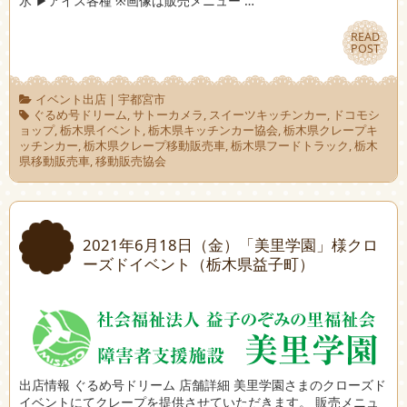
氷 ▶アイス各種 ※画像は販売メニュー …
READ
READ
POST
POST
イベント出店
|
宇都宮市
ぐるめ号ドリーム
,
サトーカメラ
,
スイーツキッチンカー
,
ドコモシ
ョップ
,
栃木県イベント
,
栃木県キッチンカー協会
,
栃木県クレープキ
ッチンカー
,
栃木県クレープ移動販売車
,
栃木県フードトラック
,
栃木
県移動販売車
,
移動販売協会
2021年6月18日（金）「美里学園」様クロ
ーズドイベント（栃木県益子町）
出店情報 ぐるめ号ドリーム 店舗詳細 美里学園さまのクローズド
イベントにてクレープを提供させていただきます。 販売メニュ