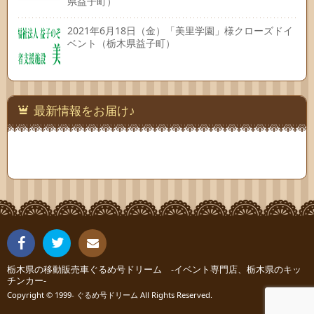
県益子町）
2021年6月18日（金）「美里学園」様クローズドイ
ベント（栃木県益子町）
最新情報をお届け♪
Fac
Twit
栃木県の移動販売車ぐるめ号ドリーム -イベント専門店、栃木県のキッ
連絡
チンカー-
ebo
ter
Copyright © 1999- ぐるめ号ドリーム All Rights Reserved.
先