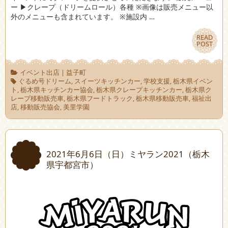
ー ▶クレープ（ドリームロール）各種 ※画像は販売メニュー以
外のメニューも含まれています。 ※施設内 …
READ
READ
POST
POST
イベント出店
|
益子町
ぐるめ号ドリーム
,
スイーツキッチンカー
,
学校支援
,
栃木県イベン
ト
,
栃木県キッチンカー協会
,
栃木県クレープキッチンカー
,
栃木県ク
レープ移動販売車
,
栃木県フードトラック
,
栃木県移動販売車
,
福祉出
店
,
移動販売協会
,
美里学園
2021年6月6日（日）ミヤラン2021（栃木
県宇都宮市）