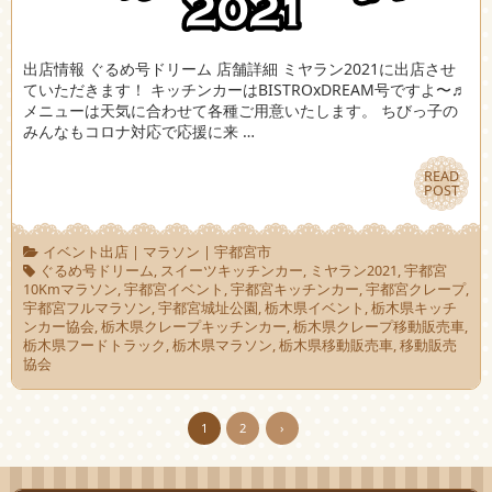
出店情報 ぐるめ号ドリーム 店舗詳細 ミヤラン2021に出店させ
ていただきます！ キッチンカーはBISTROxDREAM号ですよ〜♬
メニューは天気に合わせて各種ご用意いたします。 ちびっ子の
みんなもコロナ対応で応援に来 …
READ
READ
POST
POST
イベント出店
|
マラソン
|
宇都宮市
ぐるめ号ドリーム
,
スイーツキッチンカー
,
ミヤラン2021
,
宇都宮
10Kmマラソン
,
宇都宮イベント
,
宇都宮キッチンカー
,
宇都宮クレープ
,
宇都宮フルマラソン
,
宇都宮城址公園
,
栃木県イベント
,
栃木県キッチ
ンカー協会
,
栃木県クレープキッチンカー
,
栃木県クレープ移動販売車
,
栃木県フードトラック
,
栃木県マラソン
,
栃木県移動販売車
,
移動販売
協会
1
2
›