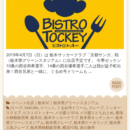
2019年4月7日（日）は 栃木サッカークラブ「京都サンガ」戦
（栃木県グリーンスタジアム）に出店予定です。 今季ゼッケン
10番の西谷和希選手、14番の西谷優希選手二人は我が益子町出
身！西谷兄弟と一緒に、ぐるめ号ドリームも …
READ
READ
POST
POST
イベント出店
|
栃木SC
|
栃木県グリーンスタジアム
Jリーグ
,
SAKURA
,
イベント
,
ぐるめ号ドリーム
,
クレープ
,
トッキー
スクエア
,
ビストロトッキー
,
メガ盛り1014
,
メガ盛りとちおとめ
,
最強
の移動販売車
,
栃木SC
,
栃木サッカークラブ
,
栃木県キッチンカー
,
栃木
県グリーンスタジアム
,
栃木県クレープ
,
栃木県ケータリング
,
栃木県
人気クレープ
,
栃木県移動販売車
,
横浜FC戦
,
炎の激辛