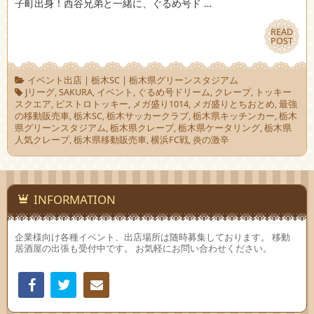
子町出身！西谷兄弟と一緒に、ぐるめ号ド …
READ
READ
POST
POST
イベント出店
|
栃木SC
|
栃木県グリーンスタジアム
Jリーグ
,
SAKURA
,
イベント
,
ぐるめ号ドリーム
,
クレープ
,
トッキー
スクエア
,
ビストロトッキー
,
メガ盛り1014
,
メガ盛りとちおとめ
,
最強
の移動販売車
,
栃木SC
,
栃木サッカークラブ
,
栃木県キッチンカー
,
栃木
県グリーンスタジアム
,
栃木県クレープ
,
栃木県ケータリング
,
栃木県
人気クレープ
,
栃木県移動販売車
,
横浜FC戦
,
炎の激辛
INFORMATION
企業様向け各種イベント、出店場所は随時募集しております。 移動
居酒屋の出張も受付中です。 お気軽にお問い合わせください。
Facebook
Twitter
連絡