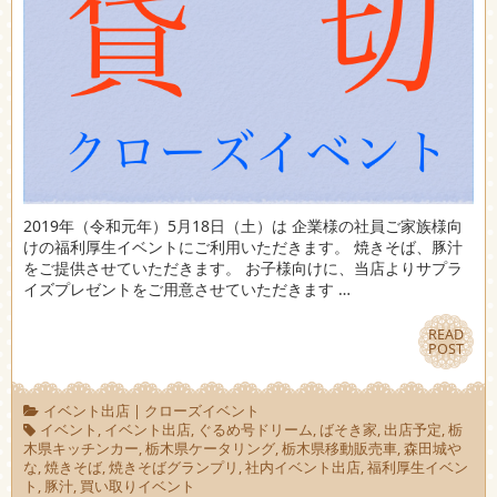
2019年（令和元年）5月18日（土）は 企業様の社員ご家族様向
けの福利厚生イベントにご利用いただきます。 焼きそば、豚汁
をご提供させていただきます。 お子様向けに、当店よりサプラ
イズプレゼントをご用意させていただきます …
READ
READ
POST
POST
イベント出店
|
クローズイベント
イベント
,
イベント出店
,
ぐるめ号ドリーム
,
ばそき家
,
出店予定
,
栃
木県キッチンカー
,
栃木県ケータリング
,
栃木県移動販売車
,
森田城や
な
,
焼きそば
,
焼きそばグランプリ
,
社内イベント出店
,
福利厚生イベン
ト
,
豚汁
,
買い取りイベント