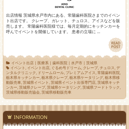
出店情報 茨城県水戸市内にある、常陽歯科医院さまでのイベン
ト出店です。 クレープ、ガレット、チュロス、アイスなどを販
売します。 常陽歯科医院様では、毎月定期的にキッチンカーを
呼んでイベントを開催しています。 患者の立場に …
READ
READ
POST
POST
イベント出店
|
医療系
|
歯科医院
|
水戸市
|
茨城県
イベント
,
イベント出店
,
ぐるめ号ドリーム
,
クレープ
,
チュロス
,
デ
ンタルクリニック
,
ドリームロール
,
プレミアムアイス
,
常陽歯科医院
,
栃木県キッチンカー
,
栃木県クレープ
,
栃木県ケータリング
,
栃木県移
動販売車
,
茨城県イベント
,
茨城県イベント出張専門店
,
茨城県キッチ
ンカー
,
茨城県クレープ
,
茨城県ケータリング
,
茨城県フードトラック
,
茨城県移動販売協会
,
茨城県移動販売車
INFORMATION