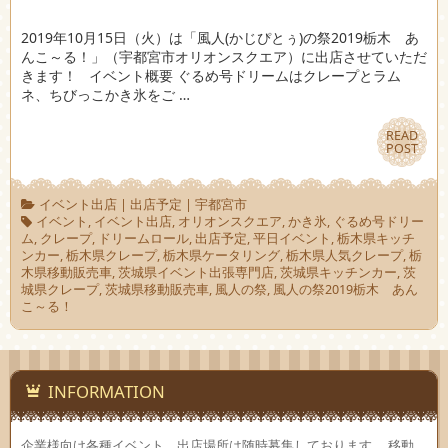
2019年10月15日（火）は「風人(かじぴとぅ)の祭2019栃木 あ
んこ～る！」（宇都宮市オリオンスクエア）に出店させていただ
きます！ イベント概要 ぐるめ号ドリームはクレープとラム
ネ、ちびっこかき氷をご …
READ
READ
POST
POST
イベント出店
|
出店予定
|
宇都宮市
イベント
,
イベント出店
,
オリオンスクエア
,
かき氷
,
ぐるめ号ドリー
ム
,
クレープ
,
ドリームロール
,
出店予定
,
平日イベント
,
栃木県キッチ
ンカー
,
栃木県クレープ
,
栃木県ケータリング
,
栃木県人気クレープ
,
栃
木県移動販売車
,
茨城県イベント出張専門店
,
茨城県キッチンカー
,
茨
城県クレープ
,
茨城県移動販売車
,
風人の祭
,
風人の祭2019栃木 あん
こ～る！
INFORMATION
企業様向け各種イベント、出店場所は随時募集しております。 移動