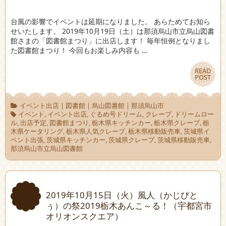
台風の影響でイベントは延期になりました。 あらためてお知ら
せいたします。 2019年10月19日（土）は那須烏山市立烏山図書
館さまの「図書館まつり」に出店します！ 毎年恒例となりまし
た図書館まつり！ 今回もお楽しみ内容も …
READ
READ
POST
POST
イベント出店
|
図書館
|
烏山図書館
|
那須烏山市
イベント
,
イベント出店
,
ぐるめ号ドリーム
,
クレープ
,
ドリームロー
ル
,
出店予定
,
図書館まつり
,
栃木県キッチンカー
,
栃木県クレープ
,
栃
木県ケータリング
,
栃木県人気クレープ
,
栃木県移動販売車
,
茨城県イ
ベント出張
,
茨城県キッチンカー
,
茨城県クレープ
,
茨城県移動販売車
,
那須烏山市立烏山図書館
2019年10月15日（火）風人（かじぴと
ぅ）の祭2019栃木あんこ～る！（宇都宮市
オリオンスクエア）