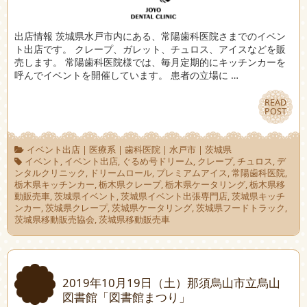
出店情報 茨城県水戸市内にある、常陽歯科医院さまでのイベン
ト出店です。 クレープ、ガレット、チュロス、アイスなどを販
売します。 常陽歯科医院様では、毎月定期的にキッチンカーを
呼んでイベントを開催しています。 患者の立場に …
READ
READ
POST
POST
イベント出店
|
医療系
|
歯科医院
|
水戸市
|
茨城県
イベント
,
イベント出店
,
ぐるめ号ドリーム
,
クレープ
,
チュロス
,
デ
ンタルクリニック
,
ドリームロール
,
プレミアムアイス
,
常陽歯科医院
,
栃木県キッチンカー
,
栃木県クレープ
,
栃木県ケータリング
,
栃木県移
動販売車
,
茨城県イベント
,
茨城県イベント出張専門店
,
茨城県キッチ
ンカー
,
茨城県クレープ
,
茨城県ケータリング
,
茨城県フードトラック
,
茨城県移動販売協会
,
茨城県移動販売車
2019年10月19日（土）那須烏山市立烏山
図書館「図書館まつり」