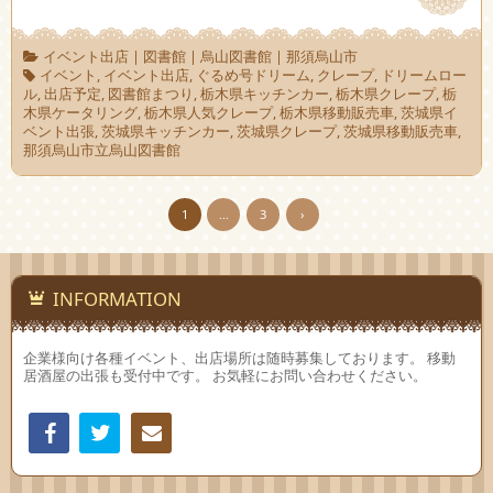
イベント出店
|
図書館
|
烏山図書館
|
那須烏山市
イベント
,
イベント出店
,
ぐるめ号ドリーム
,
クレープ
,
ドリームロー
ル
,
出店予定
,
図書館まつり
,
栃木県キッチンカー
,
栃木県クレープ
,
栃
木県ケータリング
,
栃木県人気クレープ
,
栃木県移動販売車
,
茨城県イ
ベント出張
,
茨城県キッチンカー
,
茨城県クレープ
,
茨城県移動販売車
,
那須烏山市立烏山図書館
1
…
3
›
INFORMATION
企業様向け各種イベント、出店場所は随時募集しております。 移動
居酒屋の出張も受付中です。 お気軽にお問い合わせください。
Facebook
Twitter
連絡