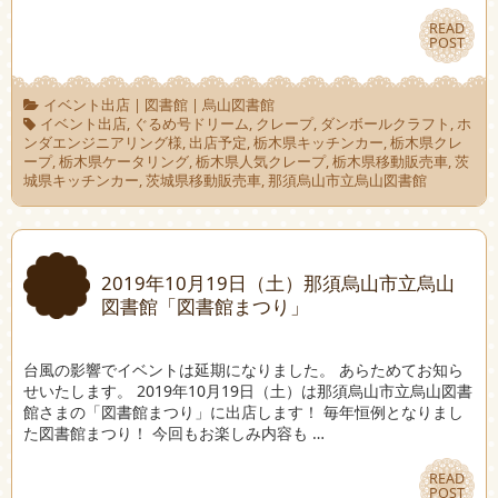
READ
READ
POST
POST
イベント出店
|
図書館
|
烏山図書館
イベント出店
,
ぐるめ号ドリーム
,
クレープ
,
ダンボールクラフト
,
ホ
ンダエンジニアリング様
,
出店予定
,
栃木県キッチンカー
,
栃木県クレ
ープ
,
栃木県ケータリング
,
栃木県人気クレープ
,
栃木県移動販売車
,
茨
城県キッチンカー
,
茨城県移動販売車
,
那須烏山市立烏山図書館
2019年10月19日（土）那須烏山市立烏山
図書館「図書館まつり」
台風の影響でイベントは延期になりました。 あらためてお知ら
せいたします。 2019年10月19日（土）は那須烏山市立烏山図書
館さまの「図書館まつり」に出店します！ 毎年恒例となりまし
た図書館まつり！ 今回もお楽しみ内容も …
READ
READ
POST
POST