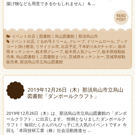
揚げ物なども用意できるかもしれません） & …
READ
READ
POST
POST
イベント出店
|
図書館
|
烏山図書館
|
那須烏山市
イベント出店
,
ぐるめ号ドリーム
,
クレープ
,
ドリームロール
,
ブック
コート掛け教室
,
リサイクル市
,
出店予定
,
千本釣り&ガチャポン
,
栃木
県キッチンカー
,
栃木県クレープ
,
栃木県人気クレープ
,
栃木県移動販
売車
,
烏山図書館ミニ図書館まつり
,
茨城県キッチンカー
,
茨城県移動
販売車
,
那須烏山市立烏山図書館
2019年12月26日（木）那須烏山市立烏山
図書館「ダンボールクラフト」
2019年12月26日（木）は、那須烏山市立烏山図書館の「ダンボ
ールクラフト」に出店します。 恒例となりましたダンボールク
ラフト！ 毎回たくさんのちびっ子に大人気のイベントです♬ 今
回も「本田技研工業（株）社会活動推進セ …