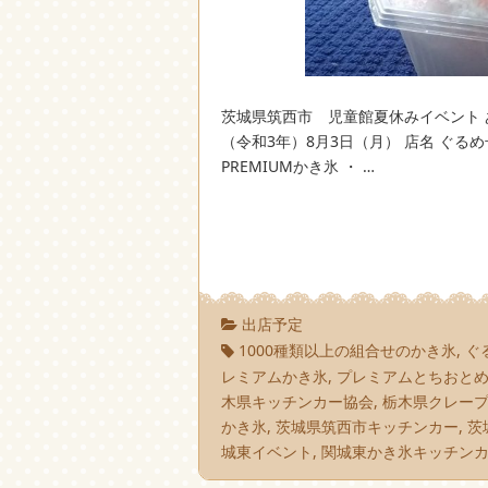
茨城県筑西市 児童館夏休みイベント あ
（令和3年）8月3日（月） 店名 ぐるめ号
PREMIUMかき氷 ・ …
出店予定
1000種類以上の組合せのかき氷
,
ぐ
レミアムかき氷
,
プレミアムとちおと
木県キッチンカー協会
,
栃木県クレー
かき氷
,
茨城県筑西市キッチンカー
,
茨
城東イベント
,
関城東かき氷キッチン