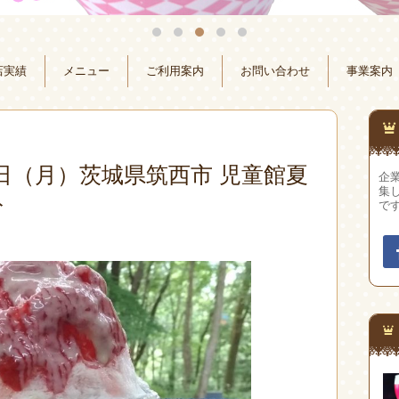
店実績
メニュー
ご利用案内
お問い合わせ
事業案内
月3日（月）茨城県筑西市 児童館夏
企
集
ト
で