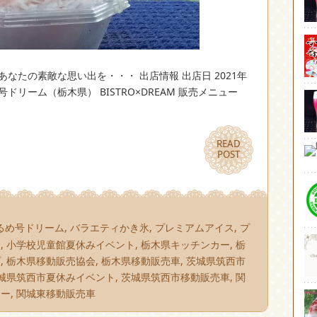
なたの素敵な思い出を・・・ 出店情報 出店日 2021年
ドリーム（栃木県） BISTRO×DREAM 販売メニュー
READ
READ
POST
POST
るめ号ドリーム
,
バラエティかき氷
,
プレミアムアイス
,
プ
め
,
小学校児童館夏休みイベント
,
栃木県キッチンカー
,
栃
プ
,
栃木県移動販売協会
,
栃木県移動販売車
,
茨城県筑西市
城県筑西市夏休みイベント
,
茨城県筑西市移動販売車
,
関
カー
,
関城東移動販売車