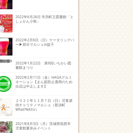
2022年6月26日 市貝町立図書館「と
しょかん小祭」
2022年2月6日（日）ケータリングバ
ー▶節分マルシェin益子
2022年1月22日 第9回いちかい図
書館まつり
2022年2月11日（金）HAGAグルミ
ネーション【まん延防止適用のため
出店は中止します】
２０２１年１１月７日（日）児童虐
待チャリティマルシェ（那須町
What?NASU）
2021年8月3日（月）茨城県筑西市
児童館夏休みイベント