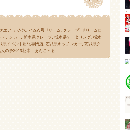
POST
POST
市
クエア
,
かき氷
,
ぐるめ号ドリーム
,
クレープ
,
ドリームロ
キッチンカー
,
栃木県クレープ
,
栃木県ケータリング
,
栃木
城県イベント出張専門店
,
茨城県キッチンカー
,
茨城県ク
風人の祭2019栃木 あんこ～る！