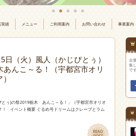
店実績
メニュー
ご利用案内
お問い合わせ
事業案内
0月15日（火）風人（かじぴとぅ）
企
集
栃木あんこ～る！（宇都宮市オリ
で
ア）
じぴとぅ)の祭2019栃木 あんこ～る！」（宇都宮市オリオ
す！ イベント概要 ぐるめ号ドリームはクレープとラム
READ
READ