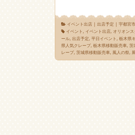
イベント出店
|
出店予定
|
宇都宮
イベント
,
イベント出店
,
オリオンス
ール
,
出店予定
,
平日イベント
,
栃木県
県人気クレープ
,
栃木県移動販売車
,
茨
レープ
,
茨城県移動販売車
,
風人の祭
,