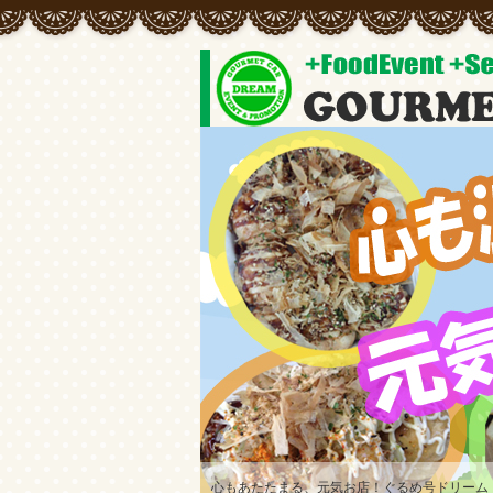
心もあたたまる、元気お店！ぐるめ号ドリーム
常にオリジナルメニューの開発をしています♪