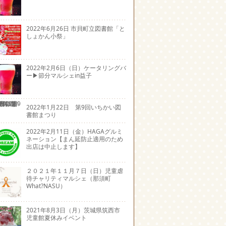
2022年6月26日 市貝町立図書館「と
しょかん小祭」
2022年2月6日（日）ケータリングバ
ー▶節分マルシェin益子
2022年1月22日 第9回いちかい図
書館まつり
2022年2月11日（金）HAGAグルミ
ネーション【まん延防止適用のため
出店は中止します】
２０２１年１１月７日（日）児童虐
待チャリティマルシェ（那須町
What?NASU）
2021年8月3日（月）茨城県筑西市
児童館夏休みイベント