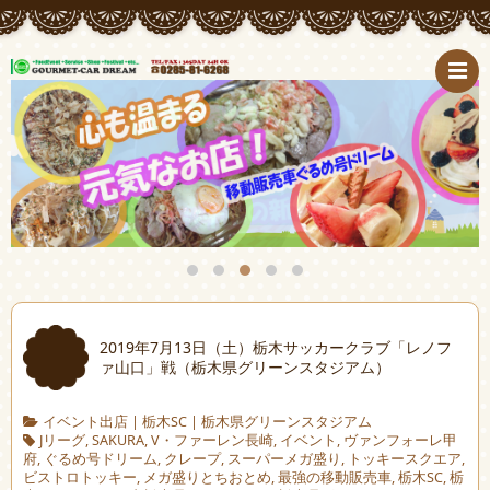
2019年7月13日（土）栃木サッカークラブ「レノフ
ァ山口」戦（栃木県グリーンスタジアム）
イベント出店
|
栃木SC
|
栃木県グリーンスタジアム
Jリーグ
,
SAKURA
,
V・ファーレン長崎
,
イベント
,
ヴァンフォーレ甲
府
,
ぐるめ号ドリーム
,
クレープ
,
スーパーメガ盛り
,
トッキースクエア
,
ビストロトッキー
,
メガ盛りとちおとめ
,
最強の移動販売車
,
栃木SC
,
栃