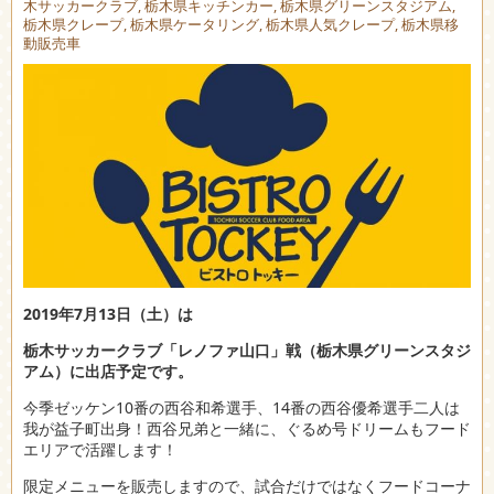
木サッカークラブ
,
栃木県キッチンカー
,
栃木県グリーンスタジアム
,
栃木県クレープ
,
栃木県ケータリング
,
栃木県人気クレープ
,
栃木県移
動販売車
2019年7月13日（土
）は
栃木サッカークラブ「レノファ山口」戦（栃木県グリーンスタジ
アム）に出店予定です。
今季ゼッケン10番の西谷和希選手、14番の西谷優希選手二人は
我が益子町出身！西谷兄弟と一緒に、ぐるめ号ドリームもフード
エリアで活躍します！
限定メニューを販売しますので、試合だけではなくフードコーナ