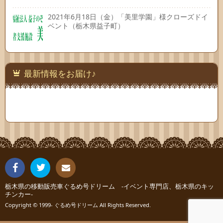
2021年6月18日（金）「美里学園」様クローズドイ
ベント（栃木県益子町）
最新情報をお届け♪
Fac
Twit
栃木県の移動販売車ぐるめ号ドリーム -イベント専門店、栃木県のキッ
連絡
チンカー-
ebo
ter
Copyright © 1999- ぐるめ号ドリーム All Rights Reserved.
先