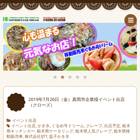
2019年7月26日（金）真岡市企業様イベント出店
（クローズ）
イベント出店
イベント出店
,
かき氷
,
ぐるめ号ドリーム
,
クレープ
,
出店予定
,
栃木
県キッチンカー
,
栃木県ケータリング
,
栃木県人気クレープ
,
栃木県移
動販売車
,
株式会社IJTT
,
益子かき氷