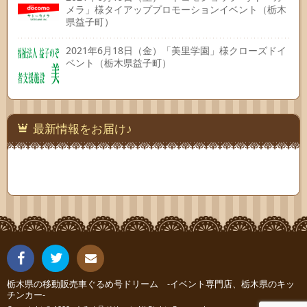
メラ」様タイアッププロモーションイベント（栃木
県益子町）
2021年6月18日（金）「美里学園」様クローズドイ
ベント（栃木県益子町）
最新情報をお届け♪
Fac
Twit
栃木県の移動販売車ぐるめ号ドリーム -イベント専門店、栃木県のキッ
連絡
チンカー-