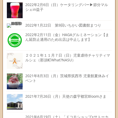
2022年2月6日（日）ケータリングバー▶節分マル
シェin益子
2022年1月22日 第9回いちかい図書館まつり
2022年2月11日（金）HAGAグルミネーション【ま
ん延防止適用のため出店は中止します】
２０２１年１１月７日（日）児童虐待チャリティマ
ルシェ（那須町What?NASU）
2021年8月3日（月）茨城県筑西市 児童館夏休みイ
ベント
2021年7月26日（月）天使の森宇都宮Bloomさま
2021年6月19日（土）「ドコモショップ×サトーカ